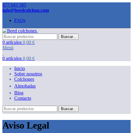
677 043 585
info@beedcolchon.com
FAQs
Buscar...
0
artículos
0,00
€
Menú
0
artículos
0,00
€
Inicio
Sobre nosotros
Colchones
Almohadas
Blog
Contacto
Buscar...
Aviso Legal