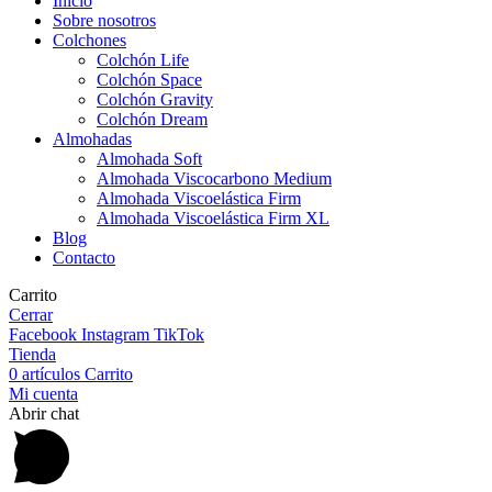
Inicio
Sobre nosotros
Colchones
Colchón Life
Colchón Space
Colchón Gravity
Colchón Dream
Almohadas
Almohada Soft
Almohada Viscocarbono Medium
Almohada Viscoelástica Firm
Almohada Viscoelástica Firm XL
Blog
Contacto
Carrito
Cerrar
Facebook
Instagram
TikTok
Tienda
0
artículos
Carrito
Mi cuenta
Abrir chat