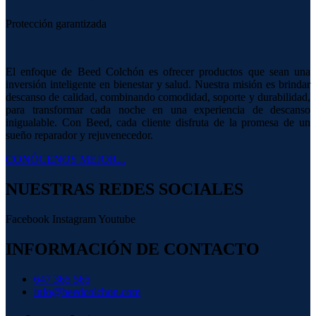
Protección garantizada
El enfoque de Beed Colchón es ofrecer productos que sean una
inversión inteligente en bienestar y salud. Nuestra misión es brindar
descanso de calidad, combinando comodidad, soporte y durabilidad,
para transformar cada noche en una experiencia de descanso
inigualable. Con Beed, cada cliente disfruta de la promesa de un
sueño reparador y rejuvenecedor.
CONÓCENOS MEJOR...
NUESTRAS REDES SOCIALES
Facebook
Instagram
Youtube
INFORMACIÓN DE CONTACTO
647 365 565
info@beedcolchon.com