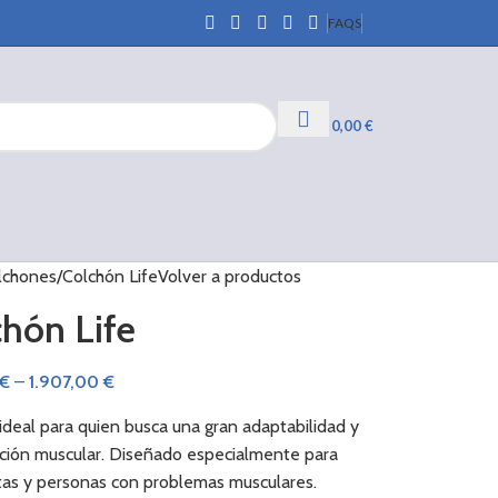
FAQS
0,00
€
lchones
Colchón Life
Volver a productos
hón Life
€
–
1.907,00
€
ideal para quien busca una gran adaptabilidad y
ción muscular. Diseñado especialmente para
tas y personas con problemas musculares.