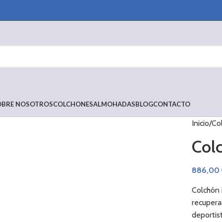
OBRE NOSOTROS
COLCHONES
ALMOHADAS
BLOG
CONTACTO
Inicio
Co
Colc
886,00
Colchón 
recupera
deportis