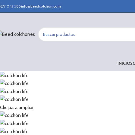
677 043 585
info@beedcolchon.com
INICIO
S
Clic para ampliar