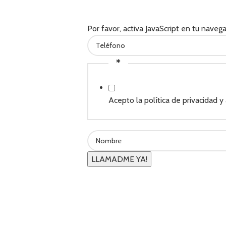
Por favor, activa JavaScript en tu naveg
*
Acepto la política de privacidad y 
LLAMADME YA!
durabilidad y una experiencia de sueño fresca y cómoda que fomen